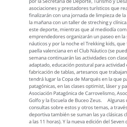
por la Secretaría de Deporte, Turismo y Desar
asociaciones y prestadores turísticos que real
finalizarán con una jornada de limpieza de 
la mañana con un taller de streching y clínic
este deporte, mientras que al mediodía come
emprendedores organizarán un paseo en la se
náuticos y por la noche el Trekking kids, qu
paella valenciana en el Club Náutico (se pued
semana continuarán las actividades con clases
adaptado, educación postural para actividad 
fabricación de tablas, artesanos que trabaj
tendrá lugar la Copa de Marqués en la que p
patagónicas, en las clases optimist, láser y 
Asociación Patagónica de Carrovelismo, Asoci
Golfo y la Escuela de Buceo Zeus. Algunas de
consultas sobre estos y otros temas, a través
deportiva también se suman las ya clásicas cl
a las 11 horas). Y la nueva edición del Seven