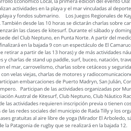
rollo Económico Local, la primera edición del evento Ola! R
izan actividades en la playa y el mar vinculadas al deporte,
la playa y fondos submarino. Los Juegos Regionales de Ka
a. También desde las 10 horas se dictarán charlas sobre ca
nzarán las clases de kitesurf. Durante el sábado y doming
de del Club Neptuno, en Punta Norte. A partir del mediod
e finalizará en la bajada 9 con un espectáculo de El Camar
e retirar a partir de las 13 horas) y de más actividades n
 y charlas de stand up paddle, surf, buceo, natación, trav
en el mar, carrovelismo, charlas sobre cetáceos y segurid
an con velas viejas, charlas de motores y radiocomunicaci
articipan embarcaciones de Puerto Madryn, San Julián, Co
pampero. Participan de las actividades organizadas por Muni
ación Austral de Kitesurf, Club Neptuno, Club Náutico Rada
 las actividades requieren inscripción previa o tienen cos
 de las redes sociales del municipio de Rada Tilly y los or
ases gratuitas al aire libre de yoga (Mirador El Arboledo,
 de la Patagonia de rugby que se realizará en la bajada 12.