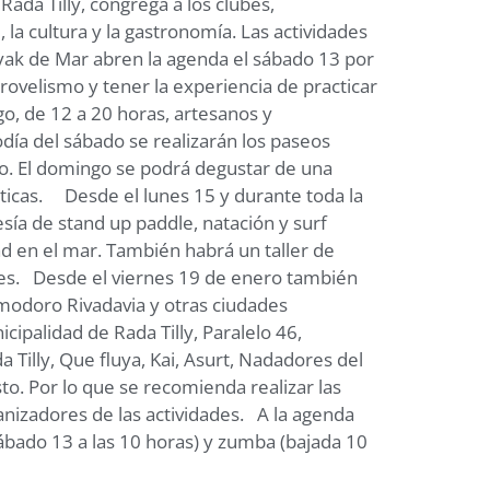
ada Tilly, congrega a los clubes,
 la cultura y la gastronomía. Las actividades
yak de Mar abren la agenda el sábado 13 por
rrovelismo y tener la experiencia de practicar
o, de 12 a 20 horas, artesanos y
ía del sábado se realizarán los paseos
uco. El domingo se podrá degustar de una
áuticas. Desde el lunes 15 y durante toda la
esía de stand up paddle, natación y surf
ad en el mar. También habrá un taller de
ones. Desde el viernes 19 de enero también
modoro Rivadavia y otras ciudades
cipalidad de Rada Tilly, Paralelo 46,
 Tilly, Que fluya, Kai, Asurt, Nadadores del
to. Por lo que se recomienda realizar las
ganizadores de las actividades. A la agenda
 sábado 13 a las 10 horas) y zumba (bajada 10