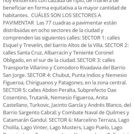
hoy existentes con calzada de ripio, de manera de
beneficiar en forma equitativa a la mayor cantidad de
habitantes. CUÁLES SON LOS SECTORES A
PAVIMENTAR Las 77 cuadras a pavimentar están
distribuidas en ocho sectores de la ciudad y
comprenden las siguientes calles: SECTOR 1: calles
Esquel y Trevelin, del barrio Altos de la Villa. SECTOR 2:
calles Santa Cruz, Albarracín y Teniente Coronel
Obligado, en el sur de la ciudad. SECTOR 3: calles
Transporte Villarino y Comodoro Rivadavia del Barrio
San Jorge. SECTOR 4: Chubut, Punta Indios y Nemesio
Figueroa, Chiriguanos y Patagones, en la zona central.
SECTOR 5: calles Abdon Peralta, Subprefecto Dax
Cosentino, Trutanik, Nemesio Figueroa, Anita
Castellano, Turkovic, Jacinto García y Andrés Blanco, del
Barrio Sargento Cabral; y Combate Naval de Quilmes y
Catamarán Gandul. SECTOR 6: Marcelino Terraza, Lago
Cholila, Lago Vinter, Lago Musters, Lago Puelo, Lago