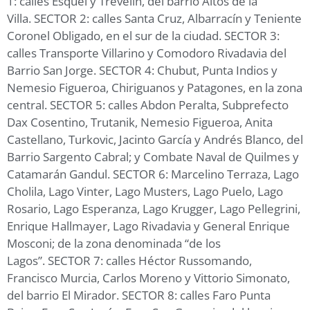
1: calles Esquel y Trevelin, del barrio Altos de la
Villa. SECTOR 2: calles Santa Cruz, Albarracín y Teniente
Coronel Obligado, en el sur de la ciudad. SECTOR 3:
calles Transporte Villarino y Comodoro Rivadavia del
Barrio San Jorge. SECTOR 4: Chubut, Punta Indios y
Nemesio Figueroa, Chiriguanos y Patagones, en la zona
central. SECTOR 5: calles Abdon Peralta, Subprefecto
Dax Cosentino, Trutanik, Nemesio Figueroa, Anita
Castellano, Turkovic, Jacinto García y Andrés Blanco, del
Barrio Sargento Cabral; y Combate Naval de Quilmes y
Catamarán Gandul. SECTOR 6: Marcelino Terraza, Lago
Cholila, Lago Vinter, Lago Musters, Lago Puelo, Lago
Rosario, Lago Esperanza, Lago Krugger, Lago Pellegrini,
Enrique Hallmayer, Lago Rivadavia y General Enrique
Mosconi; de la zona denominada “de los
Lagos”. SECTOR 7: calles Héctor Russomando,
Francisco Murcia, Carlos Moreno y Vittorio Simonato,
del barrio El Mirador. SECTOR 8: calles Faro Punta