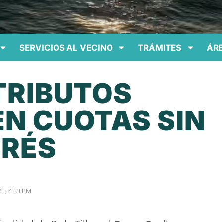
SERVICIOS AL VECINO
TRÁMITES
ÁRE
TRIBUTOS
EN CUOTAS SIN
ERÉS
,
4:33 PM
2