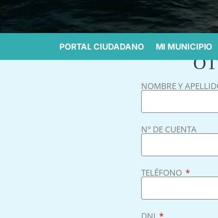
PORTAL CIUDADANO
MI MUNICIPIO
OT
NOMBRE Y APELLID
N° DE CUENTA
TELÉFONO
DNI