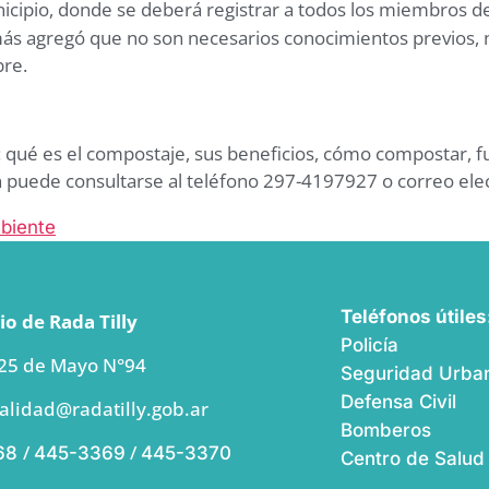
cipio, donde se deberá registrar a todos los miembros de la
s agregó que no son necesarios conocimientos previos, ni
bre.
n: qué es el compostaje, sus beneficios, cómo compostar, 
ón puede consultarse al teléfono 297-4197927 o correo el
biente
Teléfonos útiles
o de Rada Tilly
Policía
 25 de Mayo N°94
Seguridad Urban
Defensa Civil
alidad@radatilly.gob.ar
Bomberos
/
/
68
445-3369
445-3370
Centro de Salud