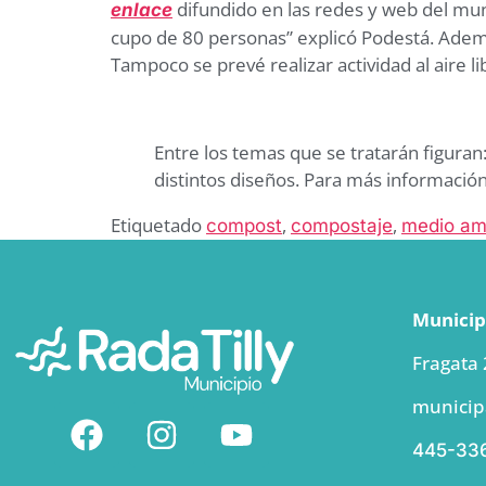
difundido en las redes y web del muni
enlace
cupo de 80 personas” explicó Podestá. Ademá
Tampoco se prevé realizar actividad al aire li
Entre los temas que se tratarán figura
distintos diseños. Para más informaci
Etiquetado
,
,
compost
compostaje
medio am
Municipi
Fragata
municip
445-33