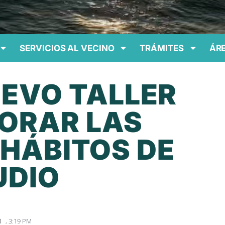
SERVICIOS AL VECINO
TRÁMITES
ÁRE
UEVO TALLER
ORAR LAS
 HÁBITOS DE
UDIO
,
3:19 PM
3