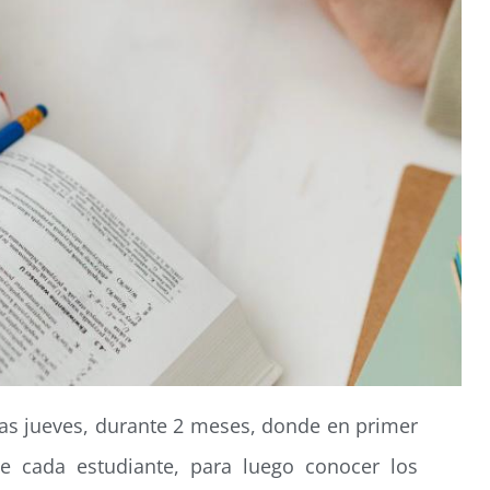
días jueves, durante 2 meses, donde en primer
ae cada estudiante, para luego conocer los