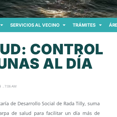
SERVICIOS AL VECINO
TRÁMITES
ÁRE
LUD: CONTROL
UNAS AL DÍA
,
7:06 AM
4
etaría de Desarrollo Social de Rada Tilly, suma
arpa de salud para facilitar un día más de