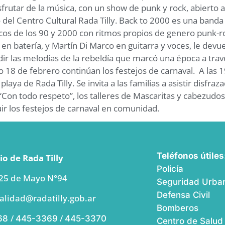
disfrutar de la música, con un show de punk y rock, abierto 
ro del Centro Cultural Rada Tilly. Back to 2000 es una ba
s de los 90 y 2000 con ritmos propios de genero punk-rock
 en batería, y Martín Di Marco en guitarra y voces, le devu
ndir las melodías de la rebeldía que marcó una época a tra
 de febrero continúan los festejos de carnaval. A las 1
laya de Rada Tilly. Se invita a las familias a asistir disfraz
n todo respeto”, los talleres de Mascaritas y cabezudos, e
guir los festejos de carnaval en comunidad.
Teléfonos útiles
o de Rada Tilly
Policía
 25 de Mayo N°94
Seguridad Urban
Defensa Civil
alidad@radatilly.gob.ar
Bomberos
/
/
68
445-3369
445-3370
Centro de Salud