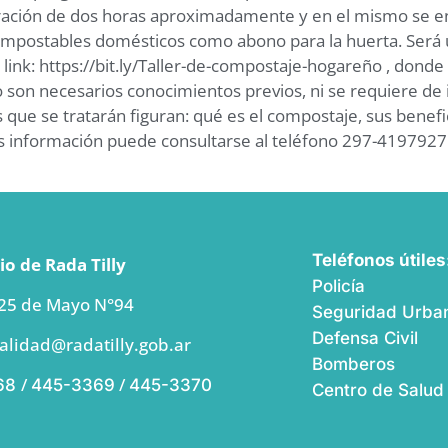
uración de dos horas aproximadamente y en el mismo se 
ompostables domésticos como abono para la huerta. Será un
el link: https://bit.ly/Taller-de-compostaje-hogareño , don
o son necesarios conocimientos previos, ni se requiere de
emas que se tratarán figuran: qué es el compostaje, sus bene
s información puede consultarse al teléfono 297-4197927 
Teléfonos útiles
o de Rada Tilly
Policía
 25 de Mayo N°94
Seguridad Urban
Defensa Civil
alidad@radatilly.gob.ar
Bomberos
/
/
68
445-3369
445-3370
Centro de Salud