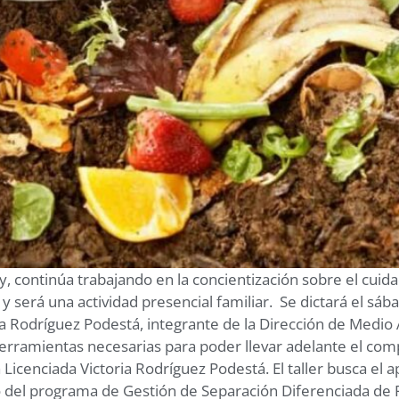
, continúa trabajando en la concientización sobre el cuid
 y será una actividad presencial familiar. Se dictará el sába
ia Rodríguez Podestá, integrante de la Dirección de Medio 
 herramientas necesarias para poder llevar adelante el com
Licenciada Victoria Rodríguez Podestá. El taller busca el
del programa de Gestión de Separación Diferenciada de 