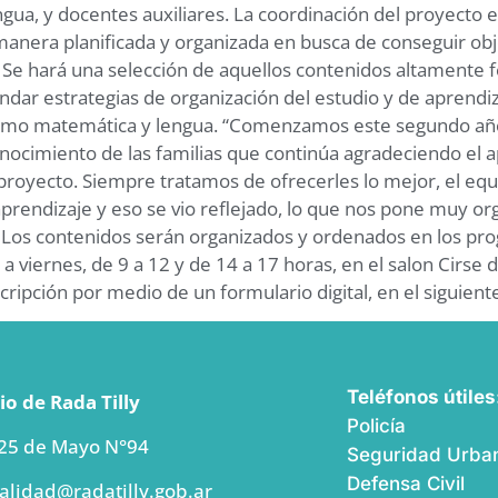
ua, y docentes auxiliares. La coordinación del proyecto est
nera planificada y organizada en busca de conseguir objet
 Se hará una selección de aquellos contenidos altamente fo
indar estrategias de organización del estudio y de aprendiz
s como matemática y lengua. “Comenzamos este segundo añ
nocimiento de las familias que continúa agradeciendo el a
 proyecto. Siempre tratamos de ofrecerles lo mejor, el e
aprendizaje y eso se vio reflejado, lo que nos pone muy 
l. Los contenidos serán organizados y ordenados en los pr
s a viernes, de 9 a 12 y de 14 a 17 horas, en el salon Cirs
ripción por medio de un formulario digital, en el siguiente
Teléfonos útiles
o de Rada Tilly
Policía
 25 de Mayo N°94
Seguridad Urban
Defensa Civil
alidad@radatilly.gob.ar