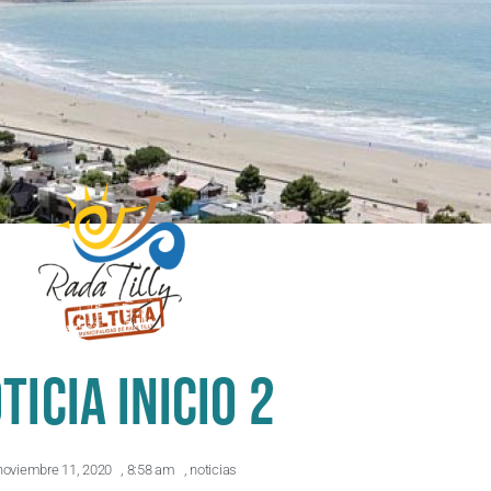
ticia inicio 2
noviembre 11, 2020
,
8:58 am
,
noticias